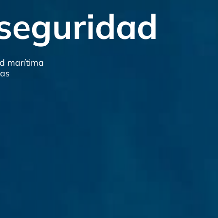
segurid
 seguridad
Evacu
crisis s
ad marítima
cas