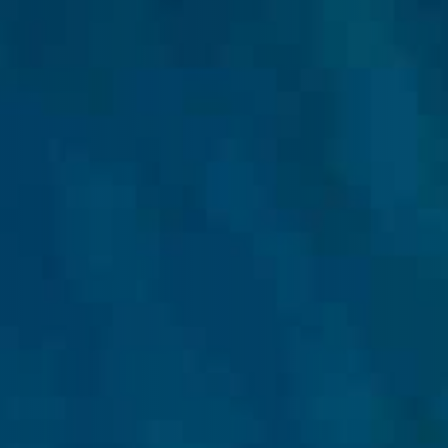
ad para toda la plantilla
ación de empleados en una situación de
ocial y de seguridad